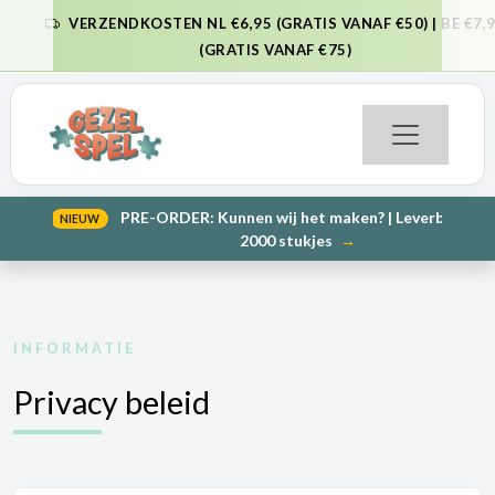
VERZENDKOSTEN NL €6,95 (GRATIS VANAF €50) | BE €7,95
VORIGE
VO
(GRATIS VANAF €75)
PRE-ORDER: Kunnen wij het maken? | Leverbaar in 1000 en
NIEUW
VORIGE
VO
2000 stukjes
→
INFORMATIE
Privacy beleid