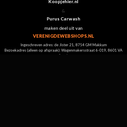
Koopjehier.nl
&
Purus Carwash
maken deel uit van
VERENIGDEWEBSHOPS.NL
Ingeschreven adres: de Jister 21, 8754 GM Makkum
Bezoekadres (alleen op afspraak): Wagenmakersstraat 6-019, 8601 VA
Sneek
KvK: 80396240
BTW: NL003442313B86
Tel: +31(0)6 1111 5606
mail@verenigdewebshops.nl
ALGEMENE VOORWAARDEN
PRIVACY POLICY
RETOUR & TERUGBETALING
VERZENDING & LEVERING
© 2026 VERENIGDE WEBSHOPS
|
DIGITAL COMMERCE