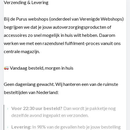
Verzending & Levering
Bij de
Purus
webshops (onderdeel van
Verenigde Webshops
)
begrijpen we dat je jouw autoverzorgingsproducten of
accessoires zo snel mogelijk in huis wilt hebben. Daarom
werken we met een razendsnel fulfilment-proces vanuit ons
centrale magazijn.
Vandaag besteld, morgen in huis
Geen dagenlang gewacht. Wij hanteren een van de ruimste
besteltijden van Nederland:
Voor 22:30 uur besteld?
Dan wordt je pakketje nog
dezelfde avond ingepakt en verzonden.
Levering:
In 98% van de gevallen heb je jouw bestelling