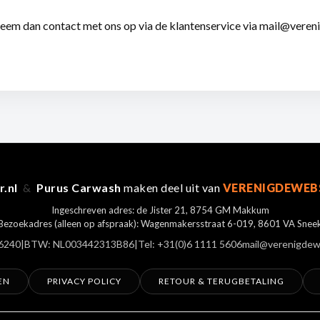
Neem dan contact met ons op via de klantenservice via mail@vere
r.nl
&
Purus Carwash
maken deel uit van
VERENIGDEWEB
Ingeschreven adres: de Jister 21, 8754 GM Makkum
Bezoekadres (alleen op afspraak): Wagenmakersstraat 6-019, 8601 VA Snee
6240
|
BTW: NL003442313B86
|
Tel: +31(0)6 1111 5606
mail@verenigdew
EN
PRIVACY POLICY
RETOUR & TERUGBETALING