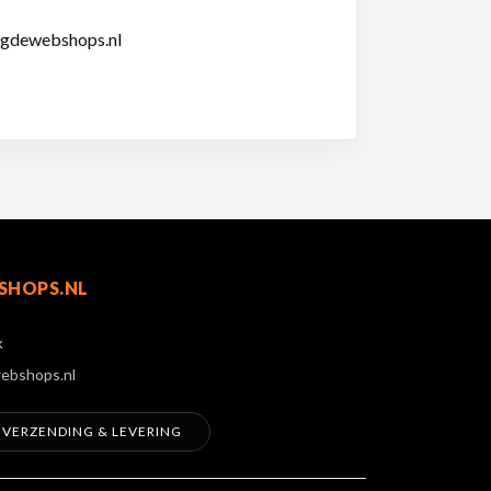
nigdewebshops.nl
SHOPS.NL
k
ebshops.nl
VERZENDING & LEVERING