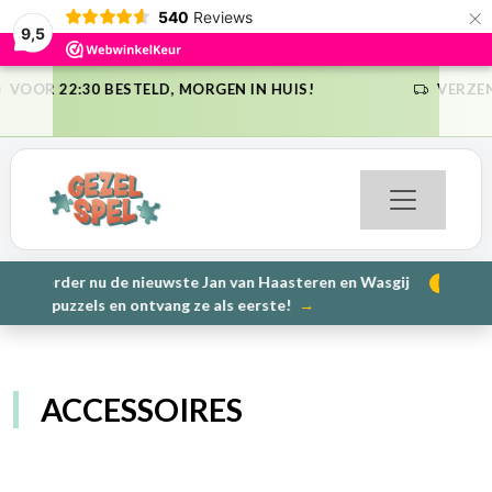
×
540
Reviews
9,5
EN IN HUIS!
VERZENDKOSTEN NL €6,95 (GRATIS VA
VORIGE
VO
(GRATIS VANAF €75
Jan van Haasteren en Wasgij
PRE-ORDER: Kunnen wij het 
NIEUW
VORIGE
VO
 als eerste!
→
2000 stukj
ACCESSOIRES