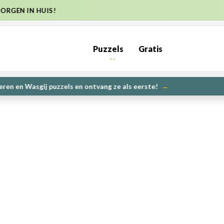
ZENDKOSTEN NL €6,95 (GRATIS VANAF €50) | BE €7,95 (GRATIS V
Puzzels
Gratis
PRE-ORDER: Kunnen wij het maken? | Leverbaar in 1000 en 2000
UW
Geen resultaten gevonden