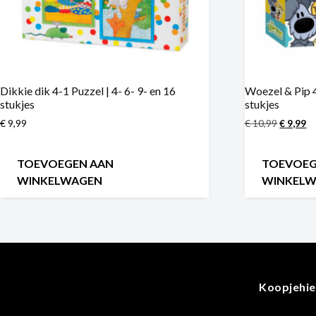
Dikkie dik 4-1 Puzzel | 4- 6- 9- en 16
Woezel & Pip 4
stukjes
stukjes
€
9,99
€
10,99
€
9,99
TOEVOEGEN AAN
TOEVOEG
WINKELWAGEN
WINKEL
Koopjehie