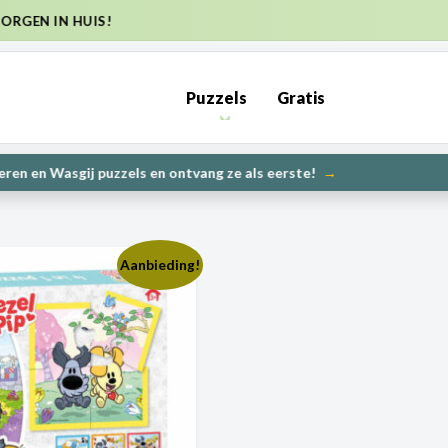
VERZENDKOSTEN NL €6,95 (GRATIS VANA
Puzzels
Gratis
PRE-ORDER: Kunnen wij het
NIEUW
Aanbieding!