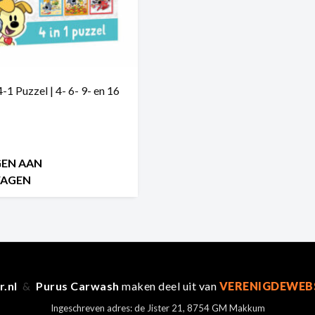
-1 Puzzel | 4- 6- 9- en 16
EN AAN
WAGEN
r.nl
&
Purus Carwash
maken deel uit van
VERENIGDEWEB
Ingeschreven adres: de Jister 21, 8754 GM Makkum