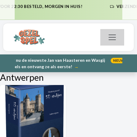
LD, MORGEN IN HUIS!
VERZENDKOSTEN NL €6,95 (
VORIGE
VO
(GRATIS 
uwste Jan van Haasteren en Wasgij
PRE-ORDER: Kunnen wi
NIEUW
VORIGE
VO
vang ze als eerste!
→
2000
Antwerpen