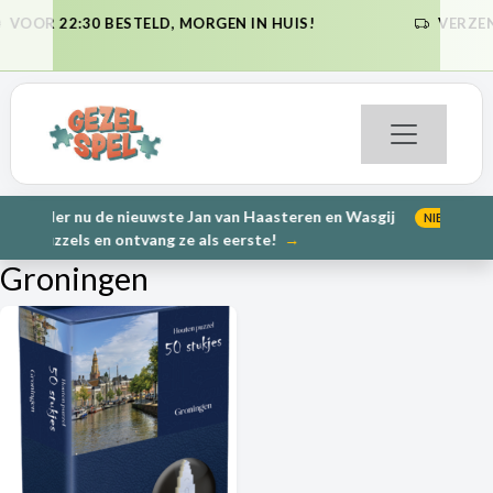
STELD, MORGEN IN HUIS!
VERZENDKOSTEN NL €6,95
VORIGE
VO
(GRATI
nieuwste Jan van Haasteren en Wasgij
PRE-ORDER: Kunnen
NIEUW
VORIGE
VO
ontvang ze als eerste!
→
2
Groningen