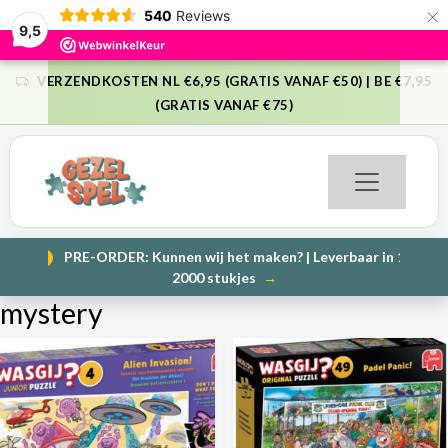
×
540
Reviews
9,5
VERZENDKOSTEN NL €6,95 (GRATIS VANAF €50) | BE €7,95
VORIGE
VO
(GRATIS VANAF €75)
PRE-ORDER: Kunnen wij het maken? | Leverbaar in 1000 en
NIEUW
VORIGE
VO
2000 stukjes
→
mystery