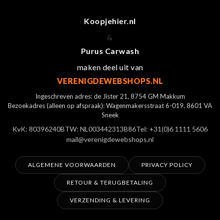
Koopjehier.nl
&
Purus Carwash
maken deel uit van
VERENIGDEWEBSHOPS.NL
Ingeschreven adres: de Jister 21, 8754 GM Makkum
Bezoekadres (alleen op afspraak): Wagenmakersstraat 6-019, 8601 VA
Sneek
KvK: 80396240
BTW: NL003442313B86
Tel: +31(0)6 1111 5606
mail@verenigdewebshops.nl
ALGEMENE VOORWAARDEN
PRIVACY POLICY
RETOUR & TERUGBETALING
VERZENDING & LEVERING