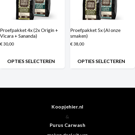
Proefpakket 4x (2x Origin +
Proefpakket 5x (Al onze
Vicara + Sananda)
smaken)
€
30,00
€
38,00
OPTIES SELECTEREN
OPTIES SELECTEREN
Koopjehier.nl
&
Purus Carwash
maken deel uit van