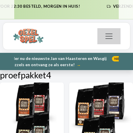
 MORGEN IN HUIS!
VERZENDKOSTEN NL €6,95 (GRA
VORIGE
VO
(GRATIS VAN
uwste Jan van Haasteren en Wasgij
PRE-ORDER: Kunnen wi
NIEUW
VORIGE
VO
vang ze als eerste!
→
2000
proefpakket4