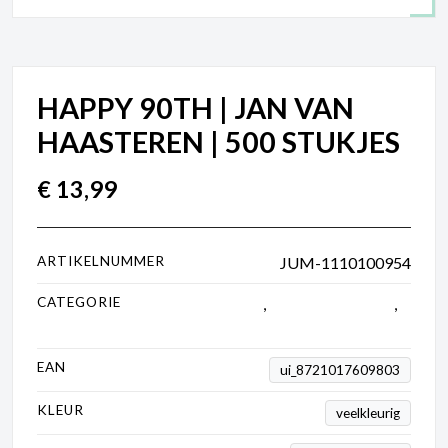
HAPPY 90TH | JAN VAN
HAASTEREN | 500 STUKJES
€
13,99
ARTIKELNUMMER
JUM-1110100954
CATEGORIE
250 tot 1000 stukjes
,
Jan van Haasteren
,
Puzzels
EAN
ui_8721017609803
KLEUR
veelkleurig