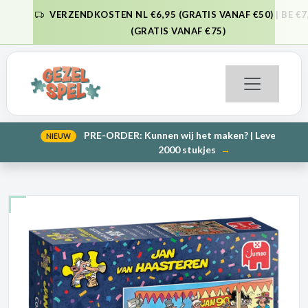
VERZENDKOSTEN NL €6,95 (GRATIS VANAF €50) | BE €7,95
VORIGE
VO
(GRATIS VANAF €75)
PRE-ORDER: Kunnen wij het maken? | Leverbaar in 1000 en
NIEUW
VORIGE
VO
2000 stukjes
→