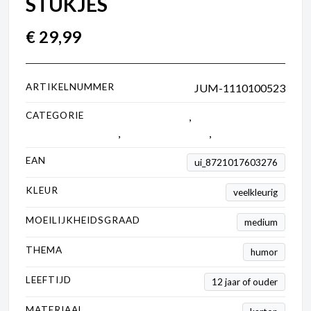
STUKJES
€
29,99
ARTIKELNUMMER
JUM-1110100523
CATEGORIE
1000 tot 2000 stukjes
,
2000 tot 5000
stukjes
,
Jan van Haasteren
,
Puzzels
EAN
ui_8721017603276
KLEUR
veelkleurig
MOEILIJKHEIDSGRAAD
medium
THEMA
humor
LEEFTIJD
12 jaar of ouder
MATERIAAL