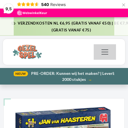
×
540
Reviews
9,5
VERZENDKOSTEN NL €6,95 (GRATIS VANAF €50) | BE €7,95
VORIGE
VO
(GRATIS VANAF €75)
PRE-ORDER: Kunnen wij het maken? | Leverbaar in 1000 en
NIEUW
VORIGE
VO
2000 stukjes
→