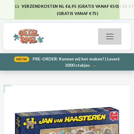
VERZENDKOSTEN NL €6,95 (GRATIS VANAF €50) | BE €7,95
VORIGE
VO
(GRATIS VANAF €75)
PRE-ORDER: Kunnen wij het maken? | Leverbaar in 1000 en
NIEUW
VORIGE
VO
2000 stukjes
→