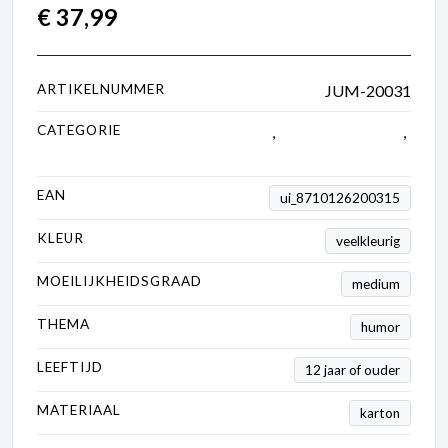
€
37,99
ARTIKELNUMMER
JUM-20031
CATEGORIE
2000 tot 5000 stukjes
,
Jan van Haasteren
,
Puzzels
EAN
ui_8710126200315
KLEUR
veelkleurig
MOEILIJKHEIDSGRAAD
medium
THEMA
humor
LEEFTIJD
12 jaar of ouder
MATERIAAL
karton