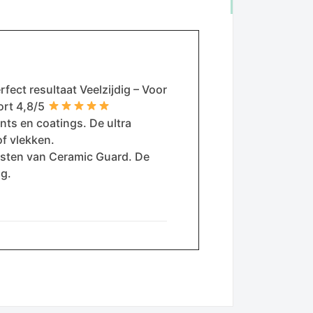
fect resultaat Veelzijdig – Voor
ort 4,8/5
nts en coatings. De ultra
f vlekken.
ijsten van Ceramic Guard. De
ng.