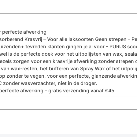
r perfecte afwerking
rberend Krasvrij – Voor alle laksoorten Geen strepen – Per
uizenden+ tevreden klanten gingen je al voor – PURUS sco
wel is de perfecte doek voor het uitpolijsten van wax, seala
zels zorgen voor een krasvrije afwerking zonder strepen o
n van wax-resten, het bufferen van Spray Wax of het uitpol
 op zonder te vegen, voor een perfecte, glanzende afwerki
 zonder wasverzachter, niet in de droger.
 perfecte afwerking – gratis verzending vanaf €45