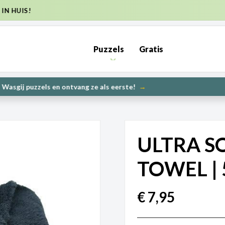
ZENDKOSTEN NL €6,95 (GRATIS VANAF €50) | BE €7,95 (GRATIS V
Puzzels
Gratis
PRE-ORDER: Kunnen wij het maken? | Leverbaar in 1000 en 2000
UW
ULTRA S
TOWEL |
€
7,95