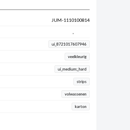
JUM-1110100814
Jan van Haasteren
,
Puzzels
ui_8721017607946
veelkleurig
ui_medium;_hard
strips
volwassenen
karton