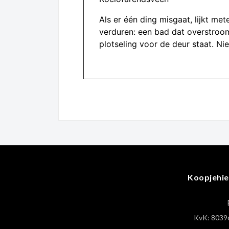
Als er één ding misgaat, lijkt me
verduren: een bad dat overstroom
plotseling voor de deur staat. Ni
Koopjehie
KvK: 8039