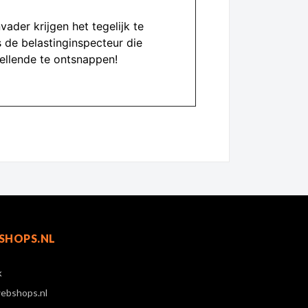
ader krijgen het tegelijk te
 de belastinginspecteur die
 ellende te ontsnappen!
SHOPS.NL
k
ebshops.nl