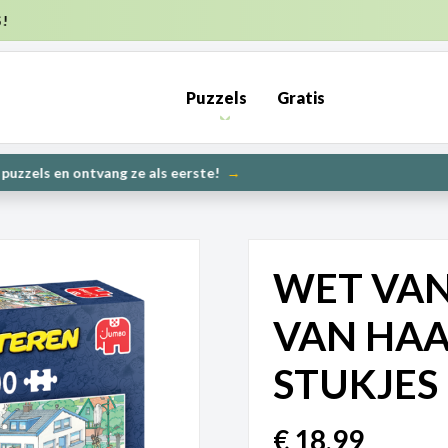
ZENDKOSTEN NL €6,95 (GRATIS VANAF €50) | BE €7,95 (GRATIS V
Puzzels
Gratis
PRE-ORDER: Kunnen wij het maken? | Leverbaar in 1000 en 2000
UW
WET VAN
VAN HAAS
STUKJES
€
18,99