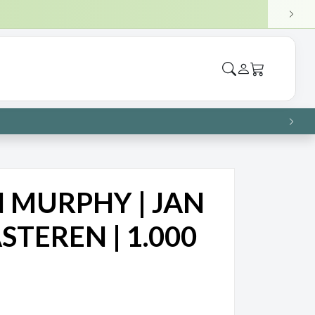
ANAF €75)
VOL
 stukjes
→
VOL
 MURPHY | JAN
TEREN | 1.000