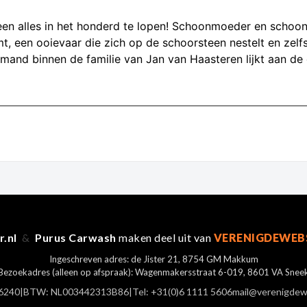
teen alles in het honderd te lopen! Schoonmoeder en schoonv
t, een ooievaar die zich op de schoorsteen nestelt en zelfs
emand binnen de familie van Jan van Haasteren lijkt aan de
r.nl
&
Purus Carwash
maken deel uit van
VERENIGDEWEB
Ingeschreven adres: de Jister 21, 8754 GM Makkum
Bezoekadres (alleen op afspraak): Wagenmakersstraat 6-019, 8601 VA Snee
6240
|
BTW: NL003442313B86
|
Tel: +31(0)6 1111 5606
mail@verenigdew