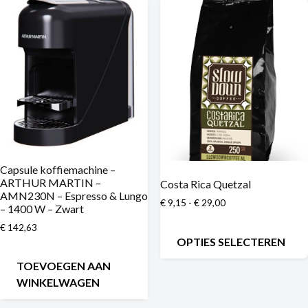
Capsule koffiemachine –
ARTHUR MARTIN –
Costa Rica Quetzal
AMN230N – Espresso & Lungo
€
9,15
-
€
29,00
– 1400 W – Zwart
€
142,63
OPTIES SELECTEREN
TOEVOEGEN AAN
WINKELWAGEN