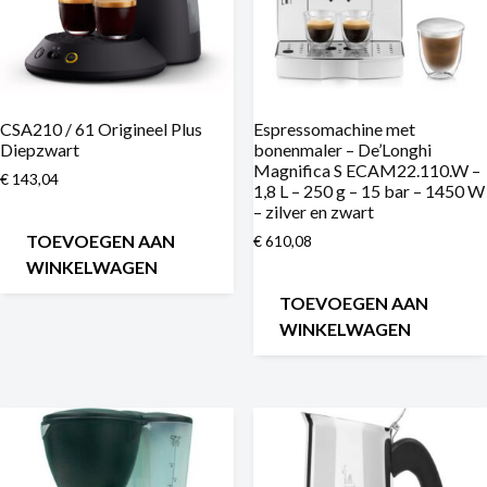
CSA210 / 61 Origineel Plus
Espressomachine met
Diepzwart
bonenmaler – De’Longhi
Magnifica S ECAM22.110.W –
€
143,04
1,8 L – 250 g – 15 bar – 1450 W
– zilver en zwart
TOEVOEGEN AAN
€
610,08
WINKELWAGEN
TOEVOEGEN AAN
WINKELWAGEN