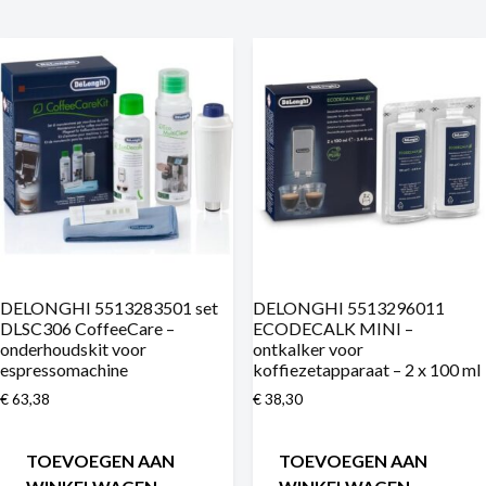
DELONGHI 5513283501 set
DELONGHI 5513296011
DLSC306 CoffeeCare –
ECODECALK MINI –
onderhoudskit voor
ontkalker voor
espressomachine
koffiezetapparaat – 2 x 100 ml
€
63,38
€
38,30
TOEVOEGEN AAN
TOEVOEGEN AAN