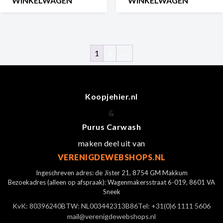
WINKELWAGEN
WINKELWAGEN
1
2
→
Koopjehier.nl
&
Purus Carwash
maken deel uit van
VERENIGDEWEBSHOPS.NL
Ingeschreven adres: de Jister 21, 8754 GM Makkum
Bezoekadres (alleen op afspraak): Wagenmakersstraat 6-019, 8601 VA
Sneek
KvK: 80396240
BTW: NL003442313B86
Tel: +31(0)6 1111 5606
mail@verenigdewebshops.nl