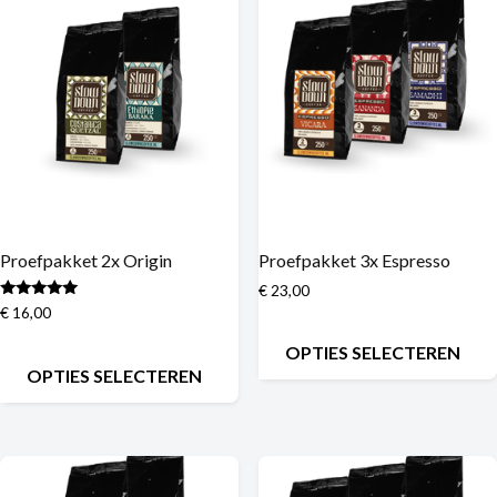
Proefpakket 2x Origin
Proefpakket 3x Espresso
€
23,00
Gewaardeerd
€
16,00
5.00
uit 5
OPTIES SELECTEREN
OPTIES SELECTEREN