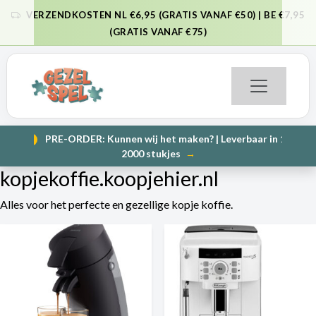
VERZENDKOSTEN NL €6,95 (GRATIS VANAF €50) | BE €7,95
VORIGE
VO
(GRATIS VANAF €75)
PRE-ORDER: Kunnen wij het maken? | Leverbaar in 1000 en
NIEUW
VORIGE
VO
2000 stukjes
→
kopjekoffie.koopjehier.nl
Alles voor het perfecte en gezellige kopje koffie.