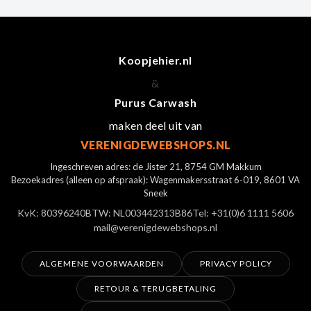
Koopjehier.nl
&
Purus Carwash
maken deel uit van
VERENIGDEWEBSHOPS.NL
Ingeschreven adres: de Jister 21, 8754 GM Makkum
Bezoekadres (alleen op afspraak): Wagenmakersstraat 6-019, 8601 VA
Sneek
KvK: 80396240
BTW: NL003442313B86
Tel: +31(0)6 1111 5606
mail@verenigdewebshops.nl
ALGEMENE VOORWAARDEN
PRIVACY POLICY
RETOUR & TERUGBETALING