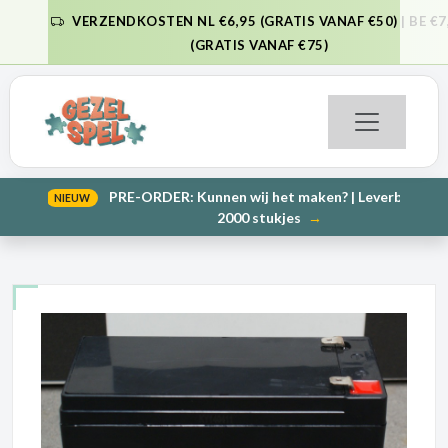
VERZENDKOSTEN NL €6,95 (GRATIS VANAF €50) | BE €7,95
VORIGE
VO
(GRATIS VANAF €75)
PRE-ORDER: Kunnen wij het maken? | Leverbaar in 1000 en
NIEUW
VORIGE
VO
2000 stukjes
→