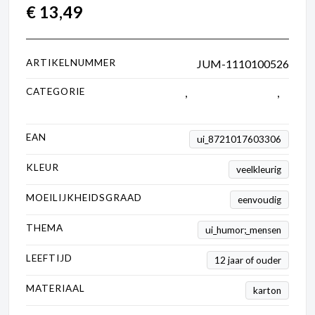
€
13,49
ARTIKELNUMMER
JUM-1110100526
CATEGORIE
250 tot 1000 stukjes
,
Jan van Haasteren
,
Puzzels
EAN
ui_8721017603306
KLEUR
veelkleurig
MOEILIJKHEIDSGRAAD
eenvoudig
THEMA
ui_humor;_mensen
LEEFTIJD
12 jaar of ouder
MATERIAAL
karton