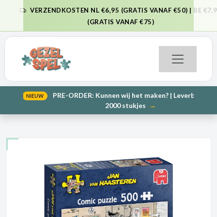
VERZENDKOSTEN NL €6,95 (GRATIS VANAF €50) | BE €7,95
VORIGE
VO
(GRATIS VANAF €75)
PRE-ORDER: Kunnen wij het maken? | Leverbaar in 1000 en
NIEUW
VORIGE
VO
2000 stukjes
→