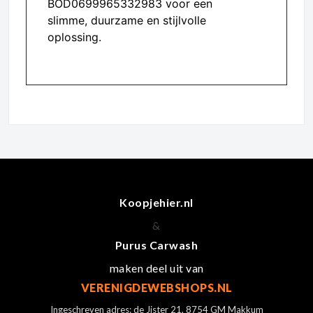
BOD0699965332983 voor een
slimme, duurzame en stijlvolle
oplossing.
Koopjehier.nl
&
Purus Carwash
maken deel uit van
VERENIGDEWEBSHOPS.NL
Ingeschreven adres: de Jister 21, 8754 GM Makkum