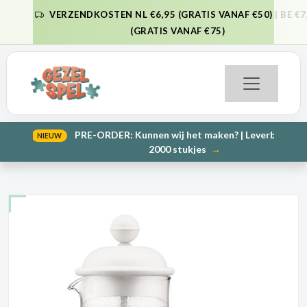
VERZENDKOSTEN NL €6,95 (GRATIS VANAF €50) | BE €7,95
VORIGE
VO
(GRATIS VANAF €75)
PRE-ORDER: Kunnen wij het maken? | Leverbaar in 1000 en
NIEUW
VORIGE
VO
2000 stukjes
→