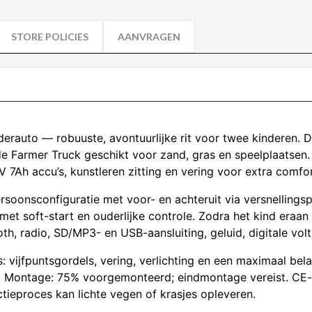
STORE POLICIES
AANVRAGEN
erauto — robuuste, avontuurlijke rit voor twee kinderen. De
Farmer Truck geschikt voor zand, gras en speelplaatsen.
 7Ah accu’s, kunstleren zitting en vering voor extra comfor
rsoonsconfiguratie met voor- en achteruit via versnellings
et soft-start en ouderlijke controle. Zodra het kind eraan 
h, radio, SD/MP3- en USB-aansluiting, geluid, digitale volt
: vijfpuntsgordels, vering, verlichting en een maximaal bel
. Montage: 75% voorgemonteerd; eindmontage vereist. CE-g
tieproces kan lichte vegen of krasjes opleveren.