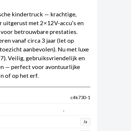
sche kindertruck — krachtige,
r uitgerust met 2×12V-accu’s en
 voor betrouwbare prestaties.
en vanaf circa 3 jaar (let op
 toezicht aanbevolen). Nu met luxe
 7). Veilig, gebruiksvriendelijk en
n — perfect voor avontuurlijke
n of op het erf.
c4k730-1
4 x 4
,
Kinderauto's
Ja