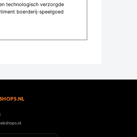
 en technologisch verzorgde
rtiment boerderij-speelgoed
SHOPS.NL
k
ebshops.nl