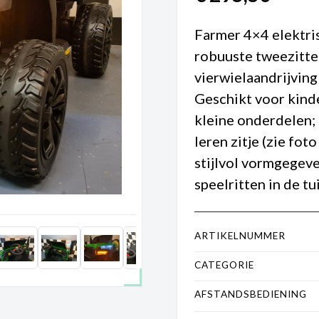
Farmer 4×4 elektri
robuuste tweezitte
vierwielaandrijving
Geschikt voor kinder
kleine onderdelen;
leren zitje (zie foto
stijlvol vormgegeve
speelritten in de tui
ARTIKELNUMMER
CATEGORIE
AFSTANDSBEDIENING