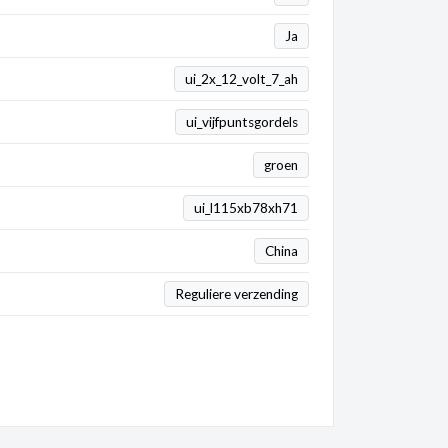
Ja
ui_2x_12_volt_7_ah
ui_vijfpuntsgordels
groen
ui_l115xb78xh71
China
Reguliere verzending