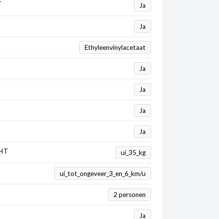
T
Ja
Ja
Ethyleenvinylacetaat
Ja
Ja
Ja
Ja
HT
ui_35_kg
ui_tot_ongeveer_3_en_6_km/u
2 personen
Ja