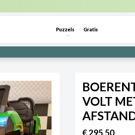
ENDKOSTEN NL €6,95 (GRATIS VANAF €50) | BE €7,95 (GRATIS VA
Puzzels
Gratis
PRE-ORDER: Kunnen wij het maken? | Leverbaar in 1000 en 2000 s
BOERENT
VOLT ME
AFSTAND
€
295,50