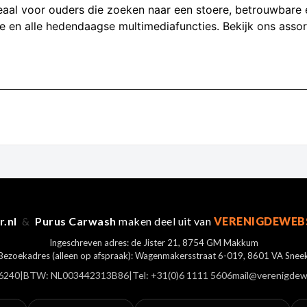
deaal voor ouders die zoeken naar een stoere, betrouwbare
le en alle hedendaagse multimediafuncties. Bekijk ons asso
r.nl
&
Purus Carwash
maken deel uit van
VERENIGDEWEB
Ingeschreven adres: de Jister 21, 8754 GM Makkum
Bezoekadres (alleen op afspraak): Wagenmakersstraat 6-019, 8601 VA Snee
6240
|
BTW: NL003442313B86
|
Tel: +31(0)6 1111 5606
mail@verenigdew