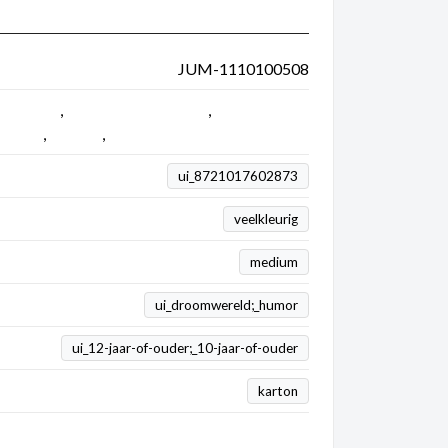
JUM-1110100508
0 stukjes
,
250 tot 1000 stukjes
,
Jan van
riginal
,
Puzzels
,
Wasgij
ui_8721017602873
veelkleurig
medium
ui_droomwereld;_humor
ui_12-jaar-of-ouder;_10-jaar-of-ouder
karton