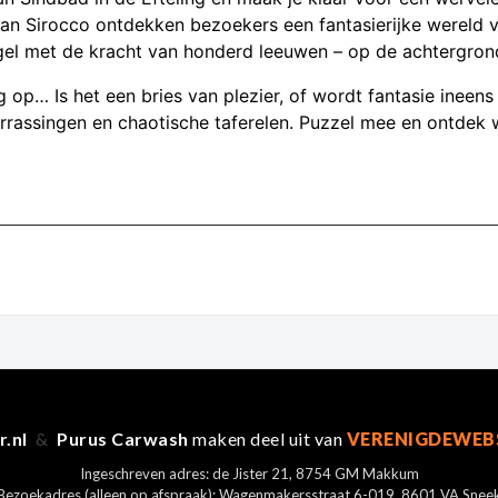
van Sirocco ontdekken bezoekers een fantasierijke wereld vo
el met de kracht van honderd leeuwen – op de achtergrond
 op… Is het een bries van plezier, of wordt fantasie ineens w
rassingen en chaotische taferelen. Puzzel mee en ontdek wa
r.nl
&
Purus Carwash
maken deel uit van
VERENIGDEWEB
Ingeschreven adres: de Jister 21, 8754 GM Makkum
Bezoekadres (alleen op afspraak): Wagenmakersstraat 6-019, 8601 VA Snee