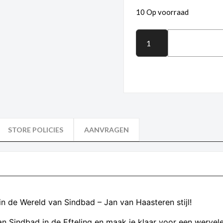
10 Op voorraad
STORE POLICIES
AANVRAGEN
in de Wereld van Sindbad – Jan van Haasteren stijl!
n Sindbad in de Efteling en maak je klaar voor een werve