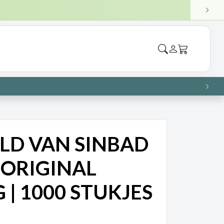
NAF €75)
VOL
tukjes
→
VOL
LD VAN SINBAD
 ORIGINAL
 | 1000 STUKJES