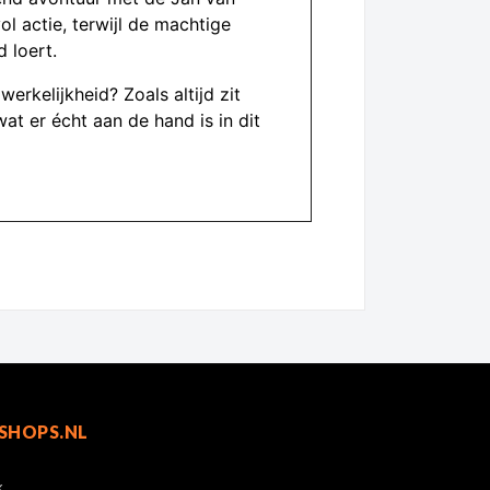
l actie, terwijl de machtige
 loert.
erkelijkheid? Zoals altijd zit
t er écht aan de hand is in dit
SHOPS.NL
k