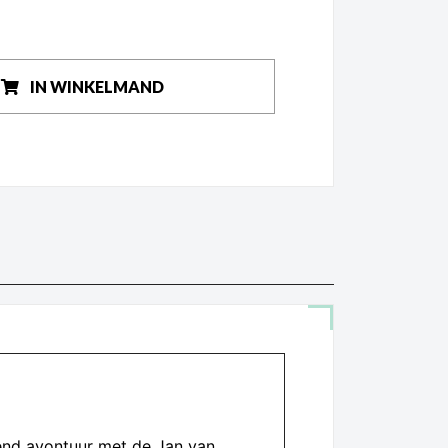
IN WINKELMAND
lend avontuur met de Jan van