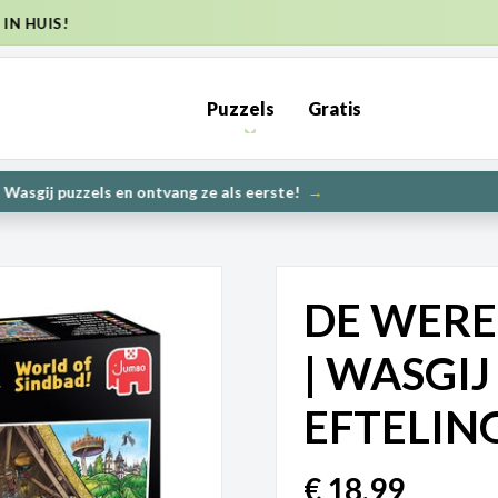
ENDKOSTEN NL €6,95 (GRATIS VANAF €50) | BE €7,95 (GRATIS VA
Puzzels
Gratis
PRE-ORDER: Kunnen wij het maken? | Leverbaar in 1000 en 2000 s
DE WERE
| WASGIJ
EFTELING
€
18,99