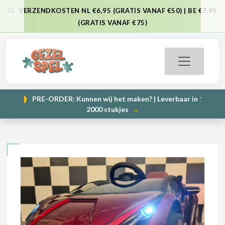
VERZENDKOSTEN NL €6,95 (GRATIS VANAF €50) | BE €7,95
VORIGE
VO
(GRATIS VANAF €75)
PRE-ORDER: Kunnen wij het maken? | Leverbaar in 1000 en
NIEUW
VORIGE
VO
2000 stukjes
→