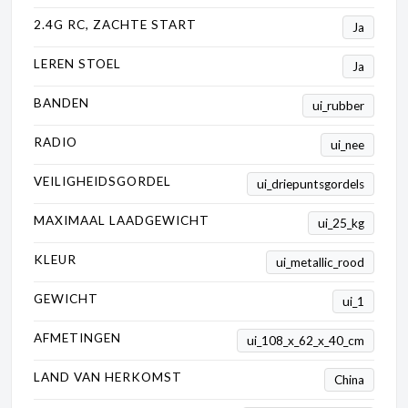
2.4G RC, ZACHTE START
Ja
LEREN STOEL
Ja
BANDEN
ui_rubber
RADIO
ui_nee
VEILIGHEIDSGORDEL
ui_driepuntsgordels
MAXIMAAL LAADGEWICHT
ui_25_kg
KLEUR
ui_metallic_rood
GEWICHT
ui_1
AFMETINGEN
ui_108_x_62_x_40_cm
LAND VAN HERKOMST
China