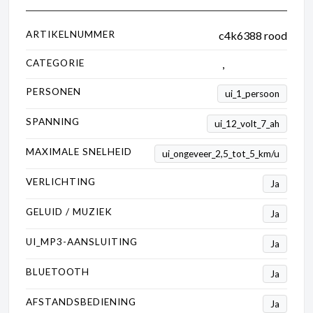
ARTIKELNUMMER
c4k6388 rood
CATEGORIE
Kinderauto's
,
Lamborghini
PERSONEN
ui_1_persoon
SPANNING
ui_12_volt_7_ah
MAXIMALE SNELHEID
ui_ongeveer_2,5_tot_5_km/u
VERLICHTING
Ja
GELUID / MUZIEK
Ja
UI_MP3-AANSLUITING
Ja
BLUETOOTH
Ja
AFSTANDSBEDIENING
Ja