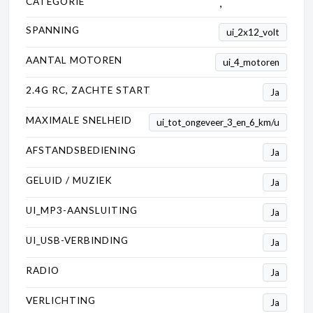
CATEGORIE
Kinderauto's
,
Vrachtwagen
SPANNING
ui_2x12_volt
AANTAL MOTOREN
ui_4_motoren
2.4G RC, ZACHTE START
Ja
MAXIMALE SNELHEID
ui_tot_ongeveer_3_en_6_km/u
AFSTANDSBEDIENING
Ja
GELUID / MUZIEK
Ja
UI_MP3-AANSLUITING
Ja
UI_USB-VERBINDING
Ja
RADIO
Ja
VERLICHTING
Ja