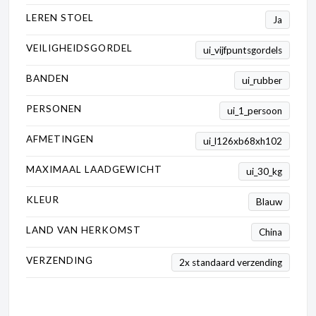
LEREN STOEL
Ja
VEILIGHEIDSGORDEL
ui_vijfpuntsgordels
BANDEN
ui_rubber
PERSONEN
ui_1_persoon
AFMETINGEN
ui_l126xb68xh102
MAXIMAAL LAADGEWICHT
ui_30_kg
KLEUR
Blauw
LAND VAN HERKOMST
China
VERZENDING
2x standaard verzending