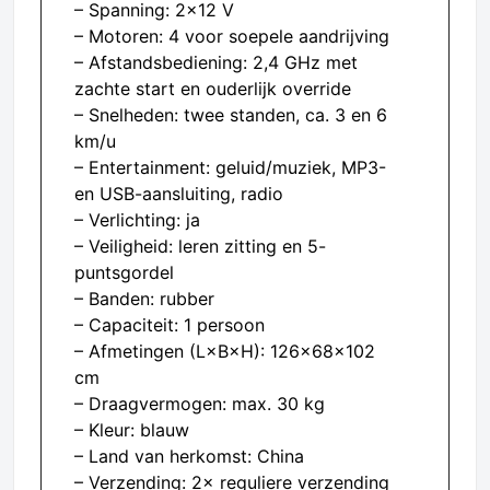
– Spanning: 2×12 V
– Motoren: 4 voor soepele aandrijving
– Afstandsbediening: 2,4 GHz met
zachte start en ouderlijk override
– Snelheden: twee standen, ca. 3 en 6
km/u
– Entertainment: geluid/muziek, MP3-
en USB-aansluiting, radio
– Verlichting: ja
– Veiligheid: leren zitting en 5-
puntsgordel
– Banden: rubber
– Capaciteit: 1 persoon
– Afmetingen (L×B×H): 126×68×102
cm
– Draagvermogen: max. 30 kg
– Kleur: blauw
– Land van herkomst: China
– Verzending: 2× reguliere verzending