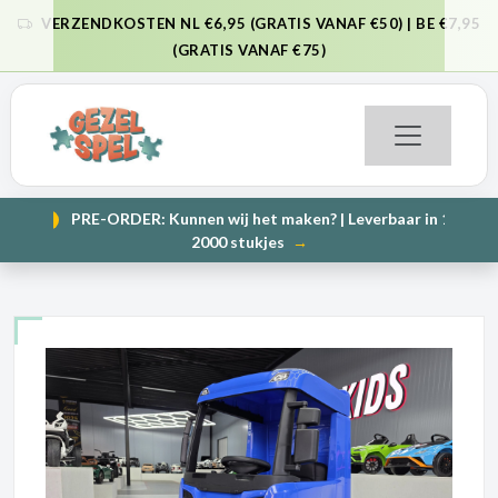
VERZENDKOSTEN NL €6,95 (GRATIS VANAF €50) | BE €7,95
VORIGE
VO
(GRATIS VANAF €75)
PRE-ORDER: Kunnen wij het maken? | Leverbaar in 1000 en
NIEUW
VORIGE
VO
2000 stukjes
→