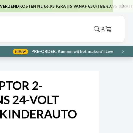
NAF €75)
VOL
tukjes
→
VOL
PTOR 2-
S 24-VOLT
 KINDERAUTO