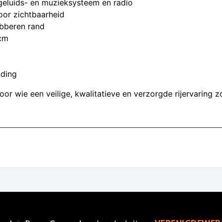
geluids- en muzieksysteem en radio
oor zichtbaarheid
ubberen rand
 cm
nding
r wie een veilige, kwalitatieve en verzorgde rijervaring z