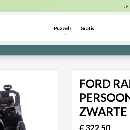
ENDKOSTEN NL €6,95 (GRATIS VANAF €50) | BE €7,95 (GRATIS VA
Puzzels
Gratis
PRE-ORDER: Kunnen wij het maken? | Leverbaar in 1000 en 2000 s
FORD RA
PERSOON
ZWARTE
€
322,50