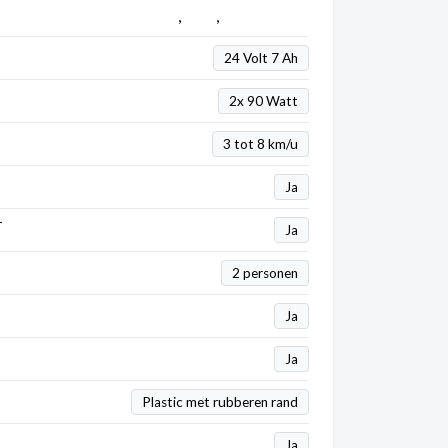
4 x 4
,
Ford
,
Kinderauto's
24 Volt 7 Ah
2x 90 Watt
3 tot 8 km/u
Ja
T
Ja
2 personen
Ja
Ja
Plastic met rubberen rand
Ja