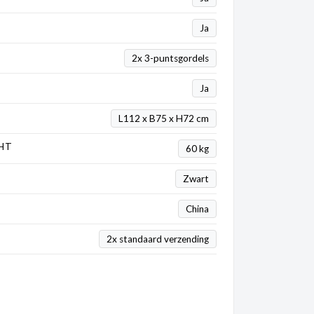
Ja
2x 3-puntsgordels
Ja
L112 x B75 x H72 cm
HT
60 kg
Zwart
China
2x standaard verzending