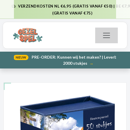
VERZENDKOSTEN NL €6,95 (GRATIS VANAF €50) | BE €7,95
VORIGE
VO
(GRATIS VANAF €75)
PRE-ORDER: Kunnen wij het maken? | Leverbaar in 1000 en
NIEUW
VORIGE
VO
2000 stukjes
→