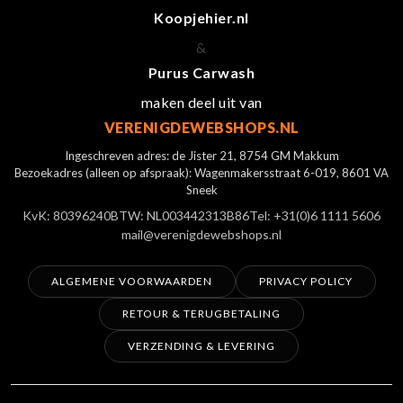
Koopjehier.nl
&
Purus Carwash
maken deel uit van
VERENIGDEWEBSHOPS.NL
Ingeschreven adres: de Jister 21, 8754 GM Makkum
Bezoekadres (alleen op afspraak): Wagenmakersstraat 6-019, 8601 VA
Sneek
KvK: 80396240
BTW: NL003442313B86
Tel: +31(0)6 1111 5606
mail@verenigdewebshops.nl
ALGEMENE VOORWAARDEN
PRIVACY POLICY
RETOUR & TERUGBETALING
VERZENDING & LEVERING