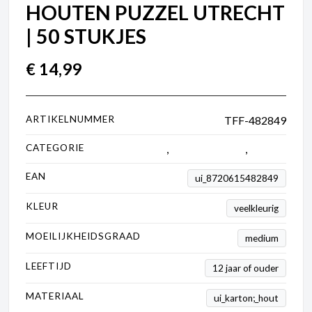
HOUTEN PUZZEL UTRECHT
| 50 STUKJES
€
14,99
ARTIKELNUMMER
TFF-482849
CATEGORIE
0 tot 250 stukjes
,
Houten puzzels
,
Puzzels
EAN
ui_8720615482849
KLEUR
veelkleurig
MOEILIJKHEIDSGRAAD
medium
LEEFTIJD
12 jaar of ouder
MATERIAAL
ui_karton;_hout