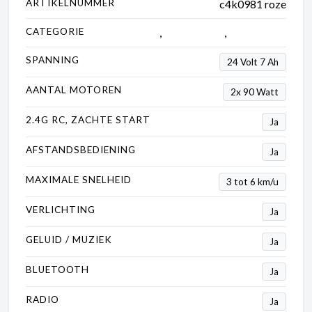
ARTIKELNUMMER
c4k0981 roze
CATEGORIE
4 x 4
,
Kinderauto's
,
Range rover
SPANNING
24 Volt 7 Ah
AANTAL MOTOREN
2x 90 Watt
2.4G RC, ZACHTE START
Ja
AFSTANDSBEDIENING
Ja
MAXIMALE SNELHEID
3 tot 6 km/u
VERLICHTING
Ja
GELUID / MUZIEK
Ja
BLUETOOTH
Ja
RADIO
Ja