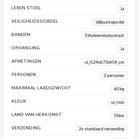
LEREN STOEL
Ja
VEILIGHEIDSGORDEL
Vijfpuntsgordel
BANDEN
Ethyleenvinylacetaat
OPHANGING
Ja
AFMETINGEN
ui_l124xb73xh54_cm
PERSONEN
2 personen
MAXIMAAL LAADGEWICHT
60 kg
KLEUR
ui_roze
LAND VAN HERKOMST
China
VERZENDING
2x standaard verzending