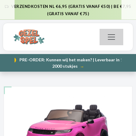
VERZENDKOSTEN NL €6,95 (GRATIS VANAF €50) | BE €7,95
VORIGE
VO
(GRATIS VANAF €75)
PRE-ORDER: Kunnen wij het maken? | Leverbaar in 1000 en
NIEUW
VORIGE
VO
2000 stukjes
→