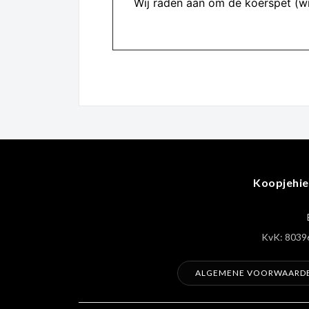
Wij raden aan om de koerspet (wi
Koopjehie
KvK: 8039
ALGEMENE VOORWAARD