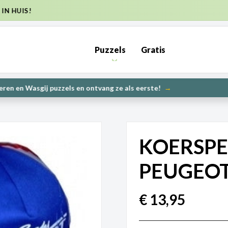
ENDKOSTEN NL €6,95 (GRATIS VANAF €50) | BE €7,95 (GRATIS VA
Puzzels
Gratis
PRE-ORDER: Kunnen wij het maken? | Leverbaar in 1000 en 2000 
KOERSPET
PEUGEOT
€
13,95