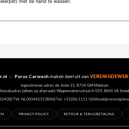
elerpet) met de hand te wassen.
r.nl
&
Purus Carwash
maken deel uit van
VERENIGDEWEB
Ingeschreven adres: de Jister 21, 8754 GM Makkum
Bezoekadres (alleen op afspraak): Wagenmakersstraat 6-019, 8601 VA Snee
6240
|
BTW: NL003442313B86
|
Tel: +31(0)6 1111 5606
mail@verenigdew
EN
PRIVACY POLICY
RETOUR & TERUGBETALING