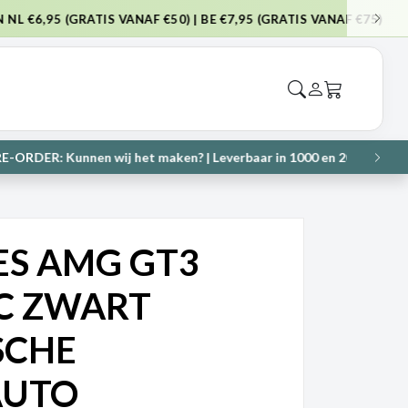
NAF €75)
VOL
tukjes
→
VOL
S AMG GT3
C ZWART
SCHE
AUTO