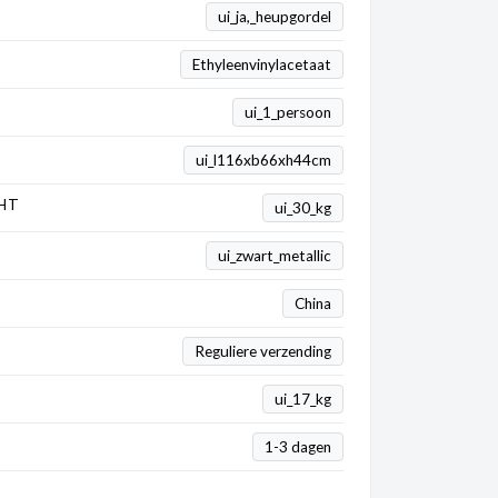
ui_ja,_heupgordel
Ethyleenvinylacetaat
ui_1_persoon
ui_l116xb66xh44cm
HT
ui_30_kg
ui_zwart_metallic
China
Reguliere verzending
ui_17_kg
1-3 dagen