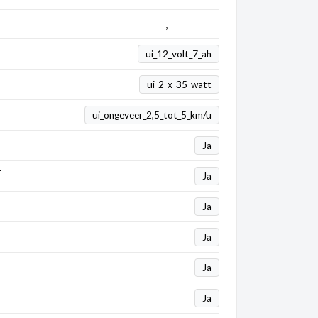
Kinderauto's
,
Mercedes
ui_12_volt_7_ah
ui_2_x_35_watt
ui_ongeveer_2,5_tot_5_km/u
Ja
T
Ja
Ja
Ja
Ja
Ja