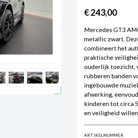
€
243,00
Mercedes GT3 AMG 
metallic zwart. De
combineert het au
praktische veilighe
ouderlijk toezicht, 
rubberen banden vo
ingebouwde muziek v
afwerking, eenvoud
kinderen tot circa 5
en veiligheid wille
ARTIKELNUMMER