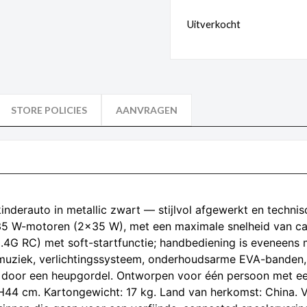
Uitverkocht
STORE POLICIES
AANVRAGEN
nderauto in metallic zwart — stijlvol afgewerkt en techn
5 W-motoren (2×35 W), met een maximale snelheid van ca.
2.4G RC) met soft-startfunctie; handbediening is eveneens 
uziek, verlichtingssysteem, onderhoudsarme EVA-banden,
oot door een heupgordel. Ontworpen voor één persoon met 
 H44 cm. Kartongewicht: 17 kg. Land van herkomst: China. 