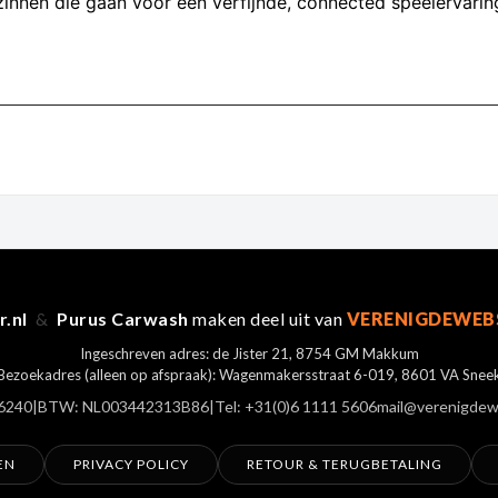
zinnen die gaan voor een verfijnde, connected speelervari
r.nl
&
Purus Carwash
maken deel uit van
VERENIGDEWEB
Ingeschreven adres: de Jister 21, 8754 GM Makkum
Bezoekadres (alleen op afspraak): Wagenmakersstraat 6-019, 8601 VA Snee
6240
|
BTW: NL003442313B86
|
Tel: +31(0)6 1111 5606
mail@verenigdew
EN
PRIVACY POLICY
RETOUR & TERUGBETALING