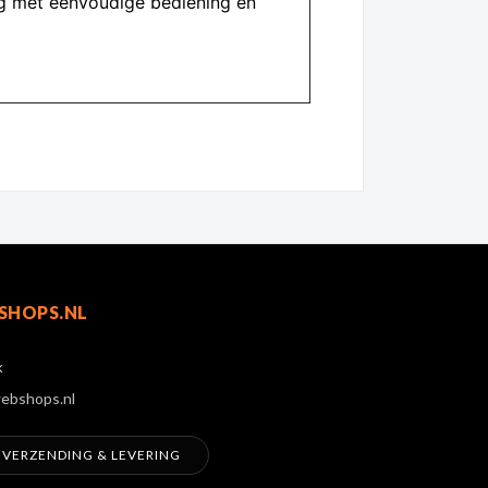
ng met eenvoudige bediening en
SHOPS.NL
k
ebshops.nl
VERZENDING & LEVERING