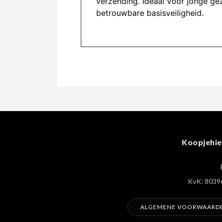
verzending. Ideaal voor jonge ge
betrouwbare basisveiligheid.
Koopjehie
KvK: 8039
ALGEMENE VOORWAARD