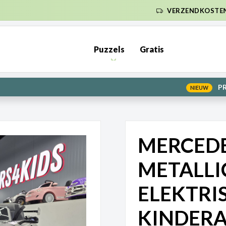
ENDKOSTEN NL €6,95 (GRATIS VANAF €50) | BE €7,95 (GRATIS VA
Puzzels
Gratis
PRE-ORDER: Kunnen wij het maken? | Leverbaar in 1000 en 2000 s
MERCEDE
METALLI
ELEKTRI
KINDER