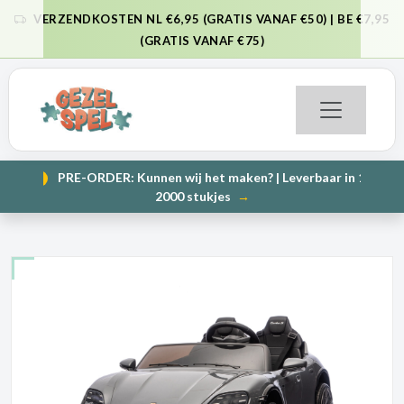
VERZENDKOSTEN NL €6,95 (GRATIS VANAF €50) | BE €7,95
VORIGE
VO
(GRATIS VANAF €75)
PRE-ORDER: Kunnen wij het maken? | Leverbaar in 1000 en
NIEUW
VORIGE
VO
2000 stukjes
→