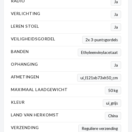
RADIO
Ja
VERLICHTING
Ja
LEREN STOEL
Ja
VEILIGHEIDSGORDEL
2x 3-puntsgordels
BANDEN
Ethyleenvinylacetaat
OPHANGING
Ja
AFMETINGEN
ui_l121xb73xh50_cm
MAXIMAAL LAADGEWICHT
50 kg
KLEUR
ui_grijs
LAND VAN HERKOMST
China
VERZENDING
Reguliere verzending