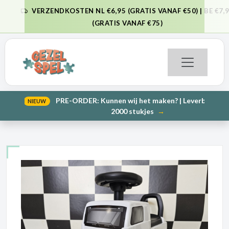
VERZENDKOSTEN NL €6,95 (GRATIS VANAF €50) | BE €7,95
VORIGE
VO
(GRATIS VANAF €75)
PRE-ORDER: Kunnen wij het maken? | Leverbaar in 1000 en
NIEUW
VORIGE
VO
2000 stukjes
→