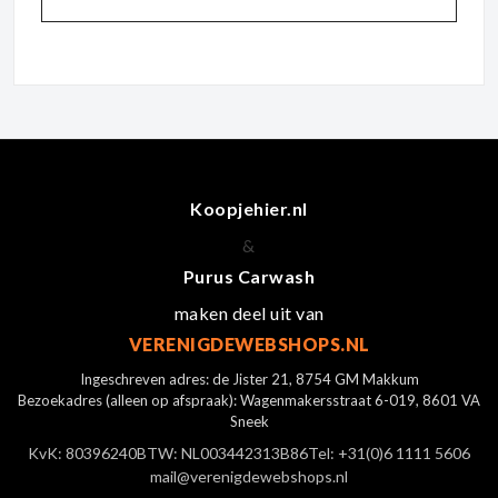
Koopjehier.nl
&
Purus Carwash
maken deel uit van
VERENIGDEWEBSHOPS.NL
Ingeschreven adres: de Jister 21, 8754 GM Makkum
Bezoekadres (alleen op afspraak): Wagenmakersstraat 6-019, 8601 VA
Sneek
KvK: 80396240
BTW: NL003442313B86
Tel: +31(0)6 1111 5606
mail@verenigdewebshops.nl