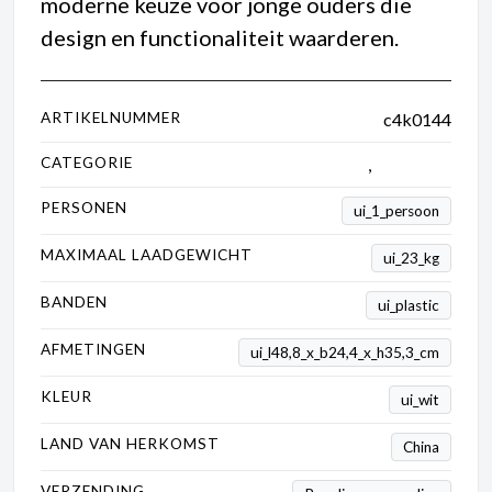
moderne keuze voor jonge ouders die
design en functionaliteit waarderen.
ARTIKELNUMMER
c4k0144
CATEGORIE
Kinderauto's
,
Mercedes
PERSONEN
ui_1_persoon
MAXIMAAL LAADGEWICHT
ui_23_kg
BANDEN
ui_plastic
AFMETINGEN
ui_l48,8_x_b24,4_x_h35,3_cm
KLEUR
ui_wit
LAND VAN HERKOMST
China
VERZENDING