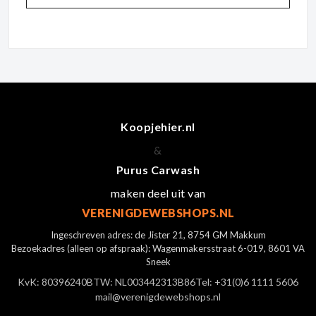
Koopjehier.nl
&
Purus Carwash
maken deel uit van
VERENIGDEWEBSHOPS.NL
Ingeschreven adres: de Jister 21, 8754 GM Makkum
Bezoekadres (alleen op afspraak): Wagenmakersstraat 6-019, 8601 VA
Sneek
KvK: 80396240
BTW: NL003442313B86
Tel: +31(0)6 1111 5606
mail@verenigdewebshops.nl