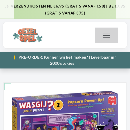
VERZENDKOSTEN NL €6,95 (GRATIS VANAF €50) | BE €7,95
VORIGE
VO
(GRATIS VANAF €75)
PRE-ORDER: Kunnen wij het maken? | Leverbaar in 1000 en
NIEUW
VORIGE
VO
2000 stukjes
→