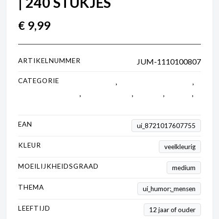
| 240 STUKJES
€
9,99
ARTIKELNUMMER
JUM-1110100807
CATEGORIE
0 tot 250 stukjes
,
1000 tot 2000 stukjes
,
Junior
,
Kinder puzzels
,
Mystery
,
Puzzels
,
Wasgij
EAN
ui_8721017607755
KLEUR
veelkleurig
MOEILIJKHEIDSGRAAD
medium
THEMA
ui_humor;_mensen
LEEFTIJD
12 jaar of ouder