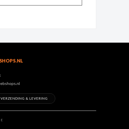
SHOPS.NL
k
ebshops.nl
VERZENDING & LEVERING
CE