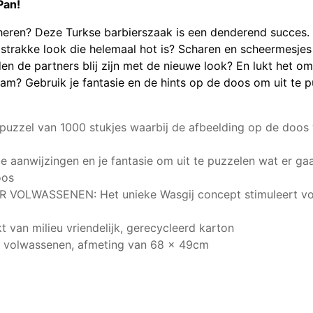
Pan!
cheren? Deze Turkse barbierszaak is een denderend succes.
rakke look die helemaal hot is? Scharen en scheermesjes 
en de partners blij zijn met de nieuwe look? En lukt het o
am? Gebruik je fantasie en de hints op de doos om uit te 
zzel van 1000 stukjes waarbij de afbeelding op de doos v
aanwijzingen en je fantasie om uit te puzzelen wat er g
oos
OLWASSENEN: Het unieke Wasgij concept stimuleert vol
van milieu vriendelijk, gerecycleerd karton
r volwassenen, afmeting van 68 x 49cm