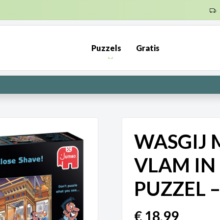
ENDKOSTEN NL €6,95 (GRATIS VANAF €50) | BE €7,95 (GRATIS VA
Puzzels
Gratis
PRE-ORDER: Kunnen wij het maken? | Leverbaar in 1000 en 2000 s
WASGIJ M
VLAM IN 
PUZZEL –
€
18,99