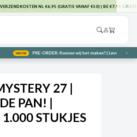
NAF €75)
VOL
tukjes
→
VOL
YSTERY 27 |
DE PAN! |
 1.000 STUKJES