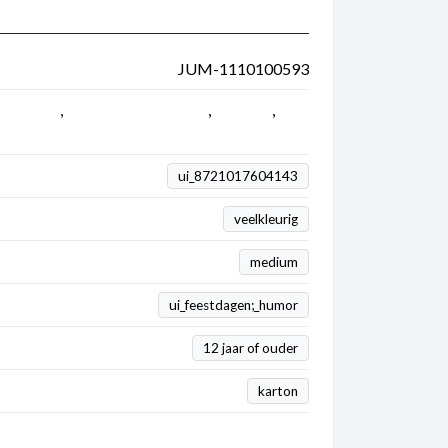
JUM-1110100593
0 stukjes
,
250 tot 1000 stukjes
,
Mystery
,
ij
ui_8721017604143
veelkleurig
medium
ui_feestdagen;_humor
12 jaar of ouder
karton