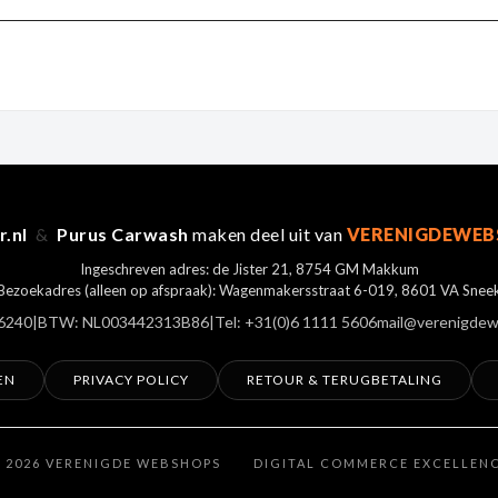
r.nl
&
Purus Carwash
maken deel uit van
VERENIGDEWEB
Ingeschreven adres: de Jister 21, 8754 GM Makkum
Bezoekadres (alleen op afspraak): Wagenmakersstraat 6-019, 8601 VA Snee
6240
|
BTW: NL003442313B86
|
Tel: +31(0)6 1111 5606
mail@verenigdew
EN
PRIVACY POLICY
RETOUR & TERUGBETALING
 2026 VERENIGDE WEBSHOPS
|
DIGITAL COMMERCE EXCELLEN