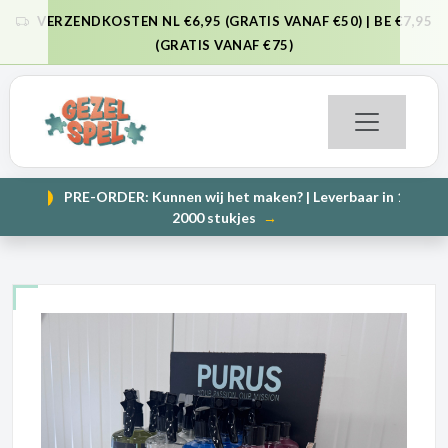
VERZENDKOSTEN NL €6,95 (GRATIS VANAF €50) | BE €7,95
VORIGE
VO
(GRATIS VANAF €75)
PRE-ORDER: Kunnen wij het maken? | Leverbaar in 1000 en
NIEUW
VORIGE
VO
2000 stukjes
→