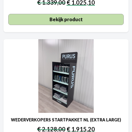
€
1.339,00
€
1.025,10
Bekijk product
WEDERVERKOPERS STARTPAKKET NL (EXTRA LARGE)
€
2.128,00
€
1.915,20