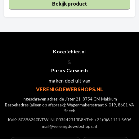
Bekijk product
Koopjehier.nl
&
Purus Carwash
maken deel uit van
VERENIGDEWEBSHOPS.NL
Ingeschreven adres: de Jister 21, 8754 GM Makkum
Bezoekadres (alleen op afspraak): Wagenmakersstraat 6-019, 8601 VA
Sneek
KvK: 80396240
BTW: NL003442313B86
Tel: +31(0)6 1111 5606
mail@verenigdewebshops.nl