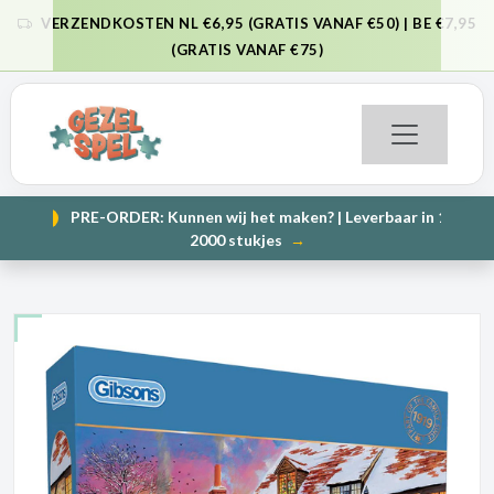
VERZENDKOSTEN NL €6,95 (GRATIS VANAF €50) | BE €7,95
VORIGE
VO
(GRATIS VANAF €75)
PRE-ORDER: Kunnen wij het maken? | Leverbaar in 1000 en
NIEUW
VORIGE
VO
2000 stukjes
→