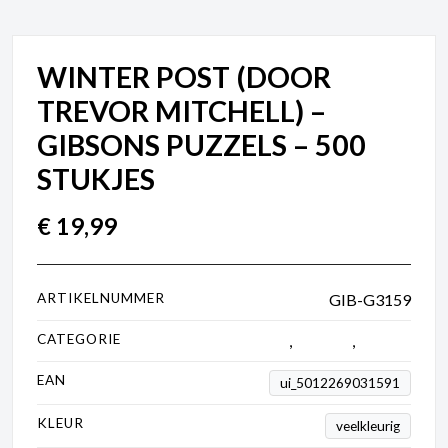
WINTER POST (DOOR
TREVOR MITCHELL) –
GIBSONS PUZZELS – 500
STUKJES
€
19,99
ARTIKELNUMMER
GIB-G3159
CATEGORIE
250 tot 1000 stukjes
,
Gibsons
,
Puzzels
EAN
ui_5012269031591
KLEUR
veelkleurig