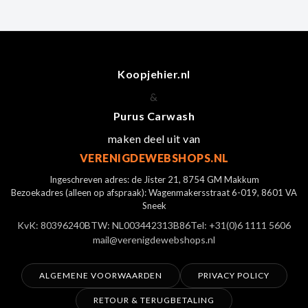
Koopjehier.nl
&
Purus Carwash
maken deel uit van
VERENIGDEWEBSHOPS.NL
Ingeschreven adres: de Jister 21, 8754 GM Makkum
Bezoekadres (alleen op afspraak): Wagenmakersstraat 6-019, 8601 VA
Sneek
KvK: 80396240
BTW: NL003442313B86
Tel: +31(0)6 1111 5606
mail@verenigdewebshops.nl
ALGEMENE VOORWAARDEN
PRIVACY POLICY
RETOUR & TERUGBETALING