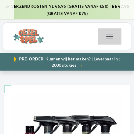
VERZENDKOSTEN NL €6,95 (GRATIS VANAF €50) | BE €7,95
VORIGE
VO
(GRATIS VANAF €75)
PRE-ORDER: Kunnen wij het maken? | Leverbaar in 1000 en
NIEUW
VORIGE
VO
2000 stukjes
→