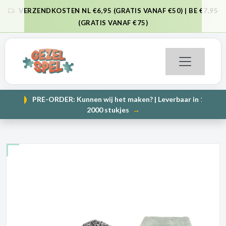
VERZENDKOSTEN NL €6,95 (GRATIS VANAF €50) | BE €7,95
VORIGE
VO
(GRATIS VANAF €75)
PRE-ORDER: Kunnen wij het maken? | Leverbaar in 1000 en
NIEUW
VORIGE
VO
2000 stukjes
→