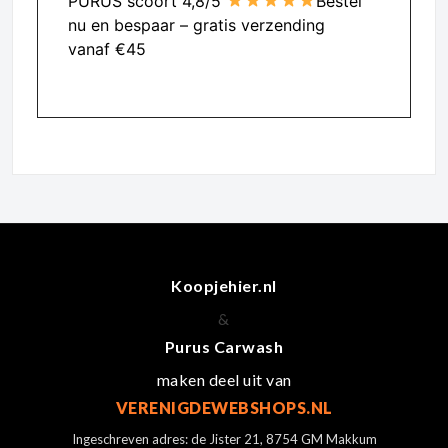
PURUS scoort 4,8/5
Bestel
nu en bespaar – gratis verzending
vanaf €45
Koopjehier.nl
&
Purus Carwash
maken deel uit van
VERENIGDEWEBSHOPS.NL
Ingeschreven adres: de Jister 21, 8754 GM Makkum