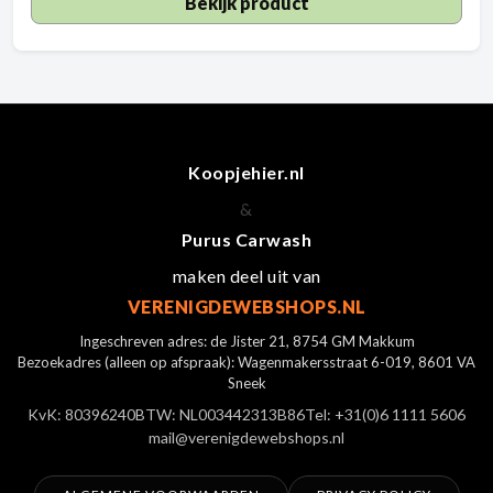
Bekijk product
Koopjehier.nl
&
Purus Carwash
maken deel uit van
VERENIGDEWEBSHOPS.NL
Ingeschreven adres: de Jister 21, 8754 GM Makkum
Bezoekadres (alleen op afspraak): Wagenmakersstraat 6-019, 8601 VA
Sneek
KvK: 80396240
BTW: NL003442313B86
Tel: +31(0)6 1111 5606
mail@verenigdewebshops.nl