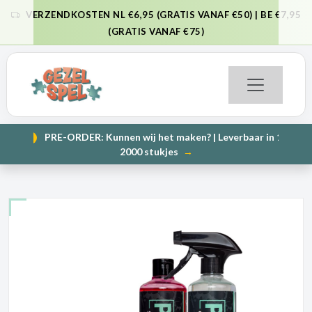
VERZENDKOSTEN NL €6,95 (GRATIS VANAF €50) | BE €7,95
VORIGE
VO
(GRATIS VANAF €75)
PRE-ORDER: Kunnen wij het maken? | Leverbaar in 1000 en
NIEUW
VORIGE
VO
2000 stukjes
→